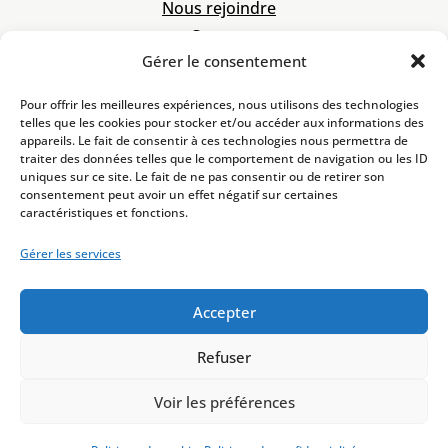
Nous rejoindre
Contact
Gérer le consentement
À propos
Code de déontologie
Pour offrir les meilleures expériences, nous utilisons des technologies
Mentions légales
telles que les cookies pour stocker et/ou accéder aux informations des
appareils. Le fait de consentir à ces technologies nous permettra de
Politique de cookies
traiter des données telles que le comportement de navigation ou les ID
Politique de confidentialité
uniques sur ce site. Le fait de ne pas consentir ou de retirer son
consentement peut avoir un effet négatif sur certaines
caractéristiques et fonctions.
2 bis rue Lafayette
57000 Metz
enqueteurs@gerp.fr
Gérer les services
+33 3 87 50 81 51
SIRET :
985 077 692
Accepter
Refuser
Voir les préférences