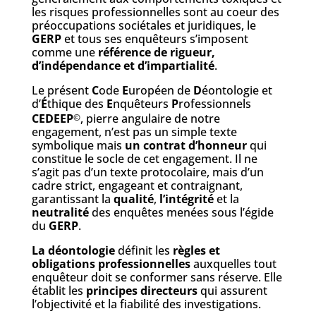
les risques professionnelles sont au coeur des
préoccupations sociétales et juridiques, le
GERP
et tous ses enquêteurs s’imposent
comme une
référence de rigueur,
d’indépendance et d’impartialité
.
Le présent
C
ode
E
uropéen de
D
éontologie et
d’
É
thique des
E
nquêteurs
P
rofessionnels
CEDEEP
, pierre angulaire de notre
©
engagement, n’est pas un simple texte
symbolique mais
un contrat d’honneur
qui
constitue le socle de cet engagement.
Il ne
s’agit pas d’un texte protocolaire, mais d’un
cadre strict, engageant et contraignant
,
garantissant la
qualité
,
l’intégrité
et la
neutralité
des enquêtes menées sous l’égide
du
GERP
.
La déontologie
définit les
règles et
obligations professionnelles
auxquelles tout
enquêteur doit se conformer sans réserve. Elle
établit les
principes directeurs
qui assurent
l’objectivité et la fiabilité des investigations.