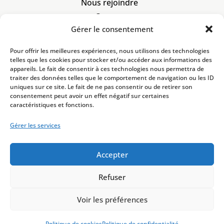
Nous rejoindre
Contact
Gérer le consentement
À propos
Code de déontologie
Pour offrir les meilleures expériences, nous utilisons des technologies
Mentions légales
telles que les cookies pour stocker et/ou accéder aux informations des
appareils. Le fait de consentir à ces technologies nous permettra de
Politique de cookies
traiter des données telles que le comportement de navigation ou les ID
Politique de confidentialité
uniques sur ce site. Le fait de ne pas consentir ou de retirer son
consentement peut avoir un effet négatif sur certaines
caractéristiques et fonctions.
2 bis rue Lafayette
57000 Metz
enqueteurs@gerp.fr
Gérer les services
+33 3 87 50 81 51
SIRET :
985 077 692
Accepter
Refuser
Voir les préférences
Politique de cookies
Politique de confidentialité