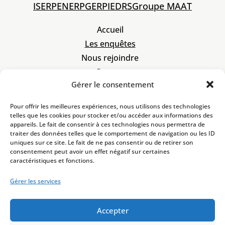
ISERP
ENERP
GERP
IEDRS
Groupe MAAT
Accueil
Les enquêtes
Nous rejoindre
Contact
Gérer le consentement
À propos
Code de déontologie
Pour offrir les meilleures expériences, nous utilisons des technologies
Mentions légales
telles que les cookies pour stocker et/ou accéder aux informations des
appareils. Le fait de consentir à ces technologies nous permettra de
Politique de cookies
traiter des données telles que le comportement de navigation ou les ID
Politique de confidentialité
uniques sur ce site. Le fait de ne pas consentir ou de retirer son
consentement peut avoir un effet négatif sur certaines
caractéristiques et fonctions.
2 bis rue Lafayette
57000 Metz
enqueteurs@gerp.fr
Gérer les services
+33 3 87 50 81 51
SIRET :
985 077 692
Accepter