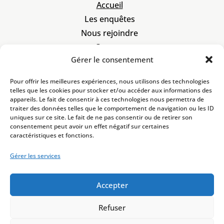
Accueil
Les enquêtes
Nous rejoindre
Contact
Gérer le consentement
À propos
Code de déontologie
Pour offrir les meilleures expériences, nous utilisons des technologies
Mentions légales
telles que les cookies pour stocker et/ou accéder aux informations des
appareils. Le fait de consentir à ces technologies nous permettra de
Politique de cookies
traiter des données telles que le comportement de navigation ou les ID
Politique de confidentialité
uniques sur ce site. Le fait de ne pas consentir ou de retirer son
consentement peut avoir un effet négatif sur certaines
caractéristiques et fonctions.
2 bis rue Lafayette
57000 Metz
enqueteurs@gerp.fr
Gérer les services
+33 3 87 50 81 51
SIRET :
985 077 692
Accepter
Refuser