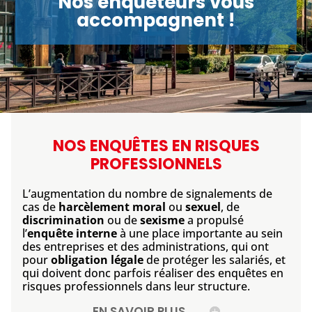
Nos enquêteurs vous
accompagnent !
NOS ENQUÊTES EN RISQUES
PROFESSIONNELS
L’augmentation du nombre de signalements de
cas de
harcèlement moral
ou
sexuel
, de
discrimination
ou de
sexisme
a propulsé
l’
enquête interne
à une place importante au sein
des entreprises et des administrations, qui ont
pour
obligation légale
de protéger les salariés, et
qui doivent donc parfois réaliser des enquêtes en
risques professionnels dans leur structure.
EN SAVOIR PLUS